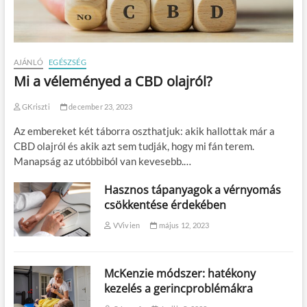
AJÁNLÓ
EGÉSZSÉG
Mi a véleményed a CBD olajról?
GKriszti
december 23, 2023
Az embereket két táborra oszthatjuk: akik hallottak már a
CBD olajról és akik azt sem tudják, hogy mi fán terem.
Manapság az utóbbiból van kevesebb.…
Hasznos tápanyagok a vérnyomás
csökkentése érdekében
VVivien
május 12, 2023
McKenzie módszer: hatékony
kezelés a gerincproblémákra