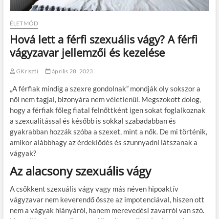
ÉLETMÓD
Hová lett a férfi szexuális vágy? A férfi
vágyzavar jellemzői és kezelése
GKriszti
április 28, 2023
„A férfiak mindig a szexre gondolnak” mondják oly sokszor a
női nem tagjai, bizonyára nem véletlenül. Megszokott dolog,
hogy a férfiak főleg fiatal felnőttként igen sokat foglalkoznak
a szexualitással és később is sokkal szabadabban és
gyakrabban hozzák szóba a szexet, mint a nők. De mi történik,
amikor alábbhagy az érdeklődés és szunnyadni látszanak a
vágyak?
Az alacsony szexuális vágy
A csökkent szexuális vágy vagy más néven hipoaktív
vágyzavar nem keverendő össze az impotenciával, hiszen ott
nem a vágyak hiányáról, hanem merevedési zavarról van szó.