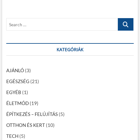
g
u
p
s
o
y
p
s
z
S
o
t
e
é
s
:
a
t
s
r
:
c
KATEGÓRIÁK
n
h
a
…
v
AJÁNLÓ
(3)
i
EGÉSZSÉG
(21)
g
EGYÉB
(1)
á
ÉLETMÓD
(19)
c
ÉPÍTKEZÉS – FELÚJÍTÁS
(5)
i
OTTHON ÉS KERT
(10)
ó
TECH
(5)