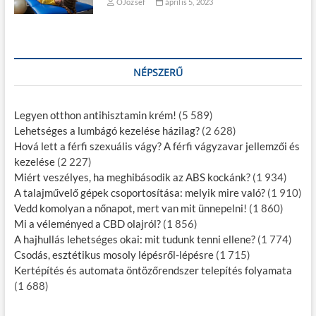
OJozsef
április 5, 2023
NÉPSZERŰ
Legyen otthon antihisztamin krém!
(5 589)
Lehetséges a lumbágó kezelése házilag?
(2 628)
Hová lett a férfi szexuális vágy? A férfi vágyzavar jellemzői és
kezelése
(2 227)
Miért veszélyes, ha meghibásodik az ABS kockánk?
(1 934)
A talajművelő gépek csoportosítása: melyik mire való?
(1 910)
Vedd komolyan a nőnapot, mert van mit ünnepelni!
(1 860)
Mi a véleményed a CBD olajról?
(1 856)
A hajhullás lehetséges okai: mit tudunk tenni ellene?
(1 774)
Csodás, esztétikus mosoly lépésről-lépésre
(1 715)
Kertépítés és automata öntözőrendszer telepítés folyamata
(1 688)