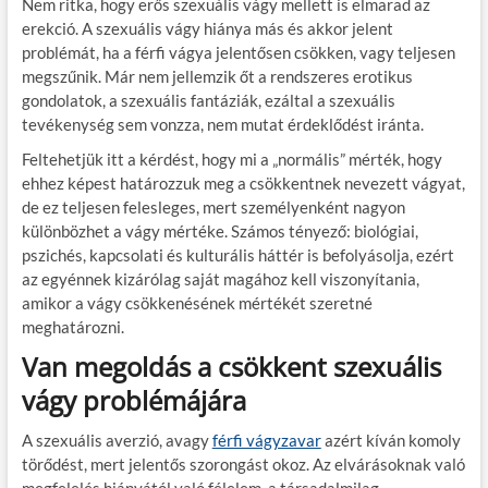
Nem ritka, hogy erős szexuális vágy mellett is elmarad az
erekció. A szexuális vágy hiánya más és akkor jelent
problémát, ha a férfi vágya jelentősen csökken, vagy teljesen
megszűnik. Már nem jellemzik őt a rendszeres erotikus
gondolatok, a szexuális fantáziák, ezáltal a szexuális
tevékenység sem vonzza, nem mutat érdeklődést iránta.
Feltehetjük itt a kérdést, hogy mi a „normális” mérték, hogy
ehhez képest határozzuk meg a csökkentnek nevezett vágyat,
de ez teljesen felesleges, mert személyenként nagyon
különbözhet a vágy mértéke. Számos tényező: biológiai,
pszichés, kapcsolati és kulturális háttér is befolyásolja, ezért
az egyénnek kizárólag saját magához kell viszonyítania,
amikor a vágy csökkenésének mértékét szeretné
meghatározni.
Van megoldás a csökkent szexuális
vágy problémájára
A szexuális averzió, avagy
férfi vágyzavar
azért kíván komoly
törődést, mert jelentős szorongást okoz. Az elvárásoknak való