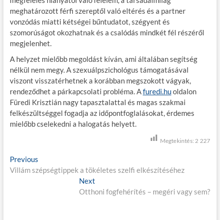
megfelelés hiányától való félelem, a társadalmilag
meghatározott férfi szereptől való eltérés és a partner
vonzódás miatti kétségei bűntudatot, szégyent és
szomorúságot okozhatnak és a csalódás mindkét fél részéről
megjelenhet.
A helyzet mielőbb megoldást kíván, ami általában segítség
nélkül nem megy. A szexuálpszichológus támogatásával
viszont visszatérhetnek a korábban megszokott vágyak,
rendeződhet a párkapcsolati probléma. A
furedi.hu
oldalon
Füredi Krisztián nagy tapasztalattal és magas szakmai
felkészültséggel fogadja az időpontfoglalásokat, érdemes
mielőbb cselekedni a halogatás helyett.
Megtekintés:
2 227
B
Previous
P
Villám szépségtippek a tökéletes szelfi elkészítéséhez
r
e
e
Next
N
j
v
Otthoni fogfehérítés – megéri vagy sem?
e
i
x
e
o
t