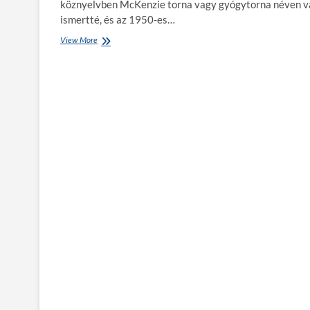
köznyelvben McKenzie torna vagy gyógytorna néven v
ismertté, és az 1950-es…
View More
M
c
K
e
n
z
i
e
m
ó
d
s
z
e
r
:
h
a
t
é
k
o