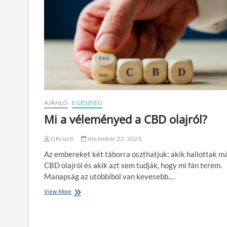
AJÁNLÓ
EGÉSZSÉG
Mi a véleményed a CBD olajról?
GKriszti
december 23, 2023
Az embereket két táborra oszthatjuk: akik hallottak má
CBD olajról és akik azt sem tudják, hogy mi fán terem.
Manapság az utóbbiból van kevesebb.…
View More
M
i
a
v