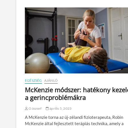
é
l
e
m
é
n
y
e
d
a
C
B
D
o
l
a
EGÉSZSÉG
AJÁNLÓ
j
McKenzie módszer: hatékony kezel
r
ó
a gerincproblémákra
l
?
OJozsef
április 5, 2023
A McKenzie torna az új-zélandi fizioterapeuta, Robin
McKenzie által fejlesztett terápiás technika, amely a