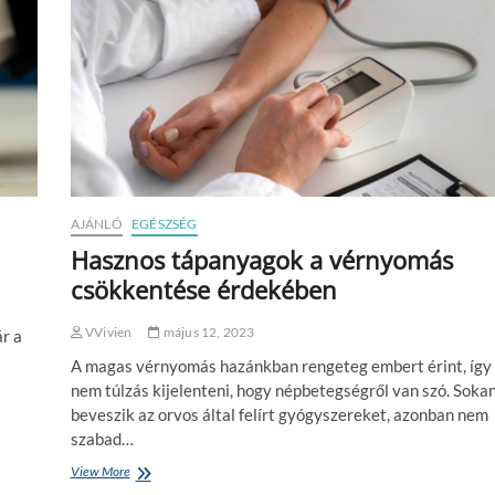
AJÁNLÓ
EGÉSZSÉG
Hasznos tápanyagok a vérnyomás
csökkentése érdekében
VVivien
május 12, 2023
r a
A magas vérnyomás hazánkban rengeteg embert érint, így
nem túlzás kijelenteni, hogy népbetegségről van szó. Soka
beveszik az orvos által felírt gyógyszereket, azonban nem
szabad…
View More
H
a