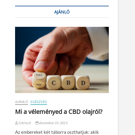
AJÁNLÓ
AJÁNLÓ
EGÉSZSÉG
Mi a véleményed a CBD olajról?
GKriszti
december 23, 2023
Az embereket két táborra oszthatjuk: akik