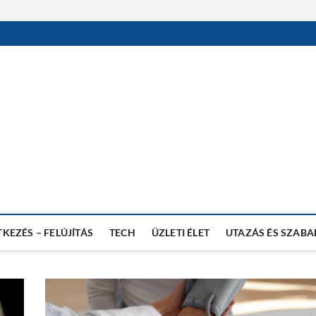
EBRA blog
ZSÉGES ÉLETMÓD NÉPSZERŰSÍTÉSE
TKEZÉS – FELÚJÍTÁS
TECH
ÜZLETI ÉLET
UTAZÁS ÉS SZABA