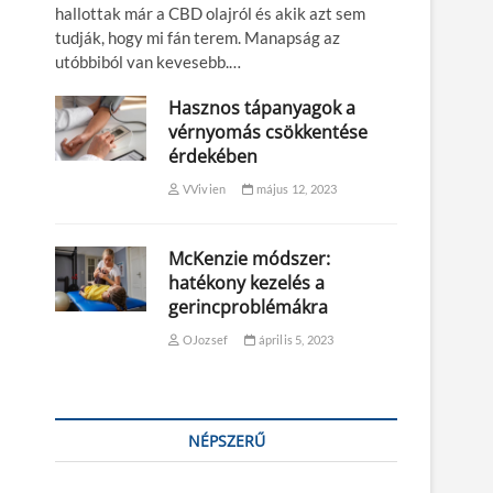
hallottak már a CBD olajról és akik azt sem
tudják, hogy mi fán terem. Manapság az
utóbbiból van kevesebb.…
Hasznos tápanyagok a
vérnyomás csökkentése
érdekében
VVivien
május 12, 2023
McKenzie módszer:
hatékony kezelés a
gerincproblémákra
OJozsef
április 5, 2023
NÉPSZERŰ