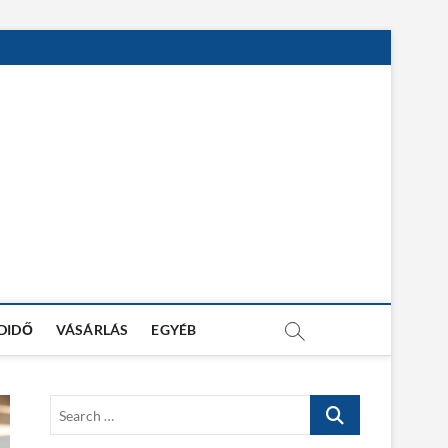
DIDŐ
VÁSÁRLÁS
EGYÉB
S
e