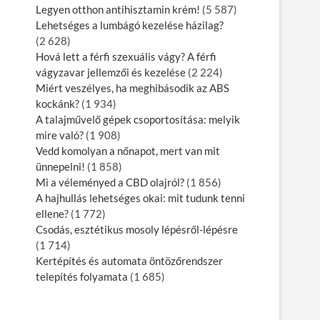
Legyen otthon antihisztamin krém!
(5 587)
Lehetséges a lumbágó kezelése házilag?
(2 628)
Hová lett a férfi szexuális vágy? A férfi
vágyzavar jellemzői és kezelése
(2 224)
Miért veszélyes, ha meghibásodik az ABS
kockánk?
(1 934)
A talajművelő gépek csoportosítása: melyik
mire való?
(1 908)
Vedd komolyan a nőnapot, mert van mit
ünnepelni!
(1 858)
Mi a véleményed a CBD olajról?
(1 856)
A hajhullás lehetséges okai: mit tudunk tenni
ellene?
(1 772)
Csodás, esztétikus mosoly lépésről-lépésre
(1 714)
Kertépítés és automata öntözőrendszer
telepítés folyamata
(1 685)