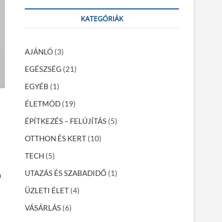
a
r
KATEGÓRIÁK
c
h
…
AJÁNLÓ
(3)
EGÉSZSÉG
(21)
EGYÉB
(1)
ÉLETMÓD
(19)
ÉPÍTKEZÉS – FELÚJÍTÁS
(5)
OTTHON ÉS KERT
(10)
TECH
(5)
UTAZÁS ÉS SZABADIDŐ
(1)
n
ÜZLETI ÉLET
(4)
VÁSÁRLÁS
(6)