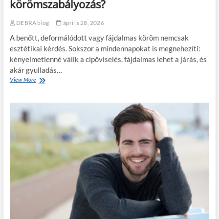
körömszabályozás?
z
g
é
s
DEBRA blog
április 28, 2026
r
z
t
é
A benőtt, deformálódott vagy fájdalmas köröm nemcsak
é
p
esztétikai kérdés. Sokszor a mindennapokat is megnehezíti:
k
ü
kényelmetlenné válik a cipőviselés, fájdalmas lehet a járás, és
é
l
t
h
akár gyulladás…
e
View More
M
t
i
n
k
e
o
k
r
a
s
v
e
i
g
s
í
s
t
z
h
e
e
r
t
e
a
s
z
l
U
á