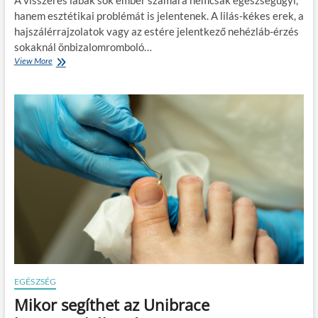
a
o
hanem esztétikai problémát is jelentenek. A lilás-kékes erek, a
s
hajszálérrajzolatok vagy az estére jelentkező nehézláb-érzés
a
n
sokaknál önbizalomromboló…
n
View More
E
ö
g
v
y
e
m
l
ó
h
d
e
s
t
z
i
e
e
r
g
,
y
a
c
m
s
e
a
l
l
l
á
y
d
e
EGÉSZSÉG
i
l
Mikor segíthet az Unibrace
h
m
á
e