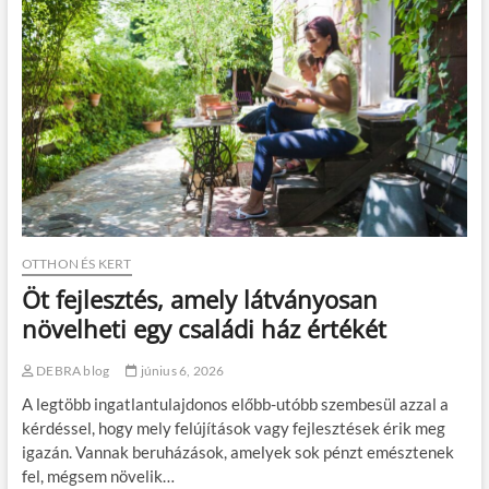
,
f
a
ű
k
r
i
é
k
s
e
z
v
–
é
A
s
h
b
a
é
t
i
é
s
k
m
o
OTTHON ÉS KERT
e
n
Öt fejlesztés, amely látványosan
r
y
t
f
növelheti egy családi ház értékét
g
a
y
k
DEBRA blog
június 6, 2026
á
i
r
v
A legtöbb ingatlantulajdonos előbb-utóbb szembesül azzal a
t
á
kérdéssel, hogy mely felújítások vagy fejlesztések érik meg
ó
g
igazán. Vannak beruházások, amelyek sok pénzt emésztenek
m
á
o
s
fel, mégsem növelik…