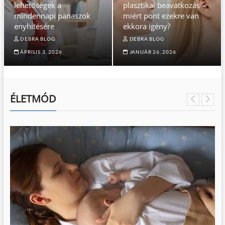
lehetőségek a
plasztikai beavatkozás –
mindennapi panaszok
miért pont ezekre van
enyhítésére
ekkora igény?
DEBRA BLOG
DEBRA BLOG
ÁPRILIS 3, 2026
JANUÁR 26, 2026
ÉLETMÓD