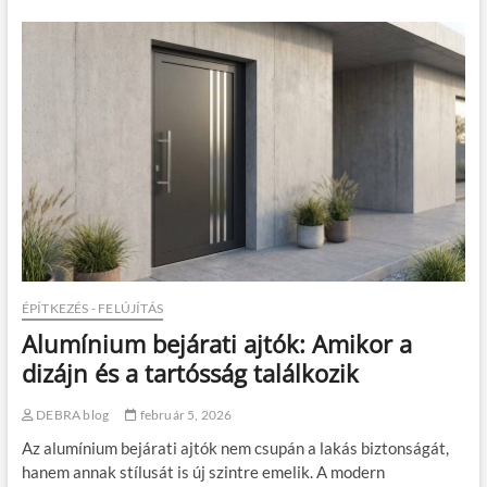
g
n
p
n
á
a
r
p
n
i
á
p
s
a
b
n
o
a
r
s
í
z
t
o
é
k
k
e
:
n
b
y
ÉPÍTKEZÉS - FELÚJÍTÁS
i
h
Alumínium bejárati ajtók: Amikor a
z
í
t
t
dizájn és a tartósság találkozik
o
é
n
s
DEBRA blog
február 5, 2026
s
é
á
r
Az alumínium bejárati ajtók nem csupán a lakás biztonságát,
g
e
hanem annak stílusát is új szintre emelik. A modern
o