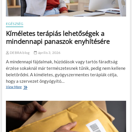
e
l
e
n
é
EGÉSZSÉG
s
Kíméletes terápiás lehetőségek a
é
s
mindennapi panaszok enyhítésére
ö
n
DEBRA blog
április 3, 2026
b
i
A mindennapi fájdalmak, húzódások vagy tartós fáradtság
z
érzése sokaknál már természetesnek tűnik, pedig nem kellene
a
beletörődni. A kíméletes, gyógyszermentes terápiák célja,
l
o
hogy a szervezet öngyógyító…
m
View More
K
–
í
m
m
i
é
m
l
i
e
n
t
d
e
e
s