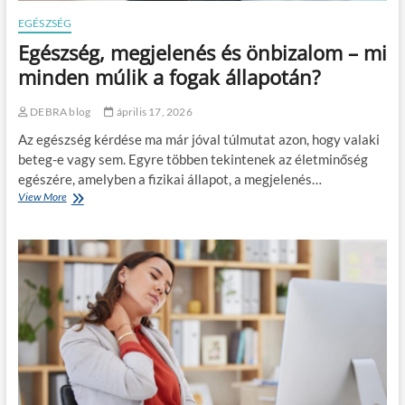
n
b
i
EGÉSZSÉG
a
b
Egészség, megjelenés és önbizalom – mi
k
r
a
minden múlik a fogak állapotán?
c
e
DEBRA blog
április 17, 2026
k
ö
Az egészség kérdése ma már jóval túlmutat azon, hogy valaki
r
beteg-e vagy sem. Egyre többen tekintenek az életminőség
ö
egészére, amelyben a fizikai állapot, a megjelenés…
m
View More
E
s
g
z
é
a
s
b
z
á
s
l
é
y
g
o
,
z
m
á
e
s
g
?
j