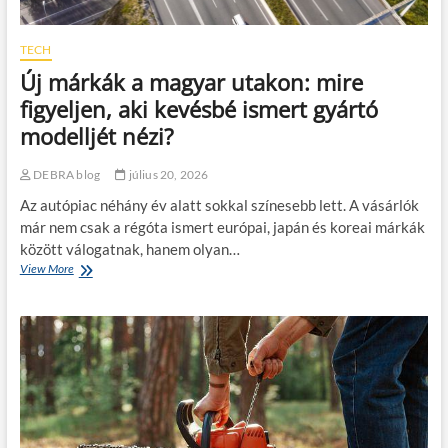
TECH
Új márkák a magyar utakon: mire
figyeljen, aki kevésbé ismert gyártó
modelljét nézi?
DEBRA blog
július 20, 2026
Az autópiac néhány év alatt sokkal színesebb lett. A vásárlók
már nem csak a régóta ismert európai, japán és koreai márkák
között válogatnak, hanem olyan…
View More
Ú
j
m
á
r
k
á
k
a
m