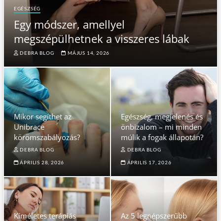
EGÉSZSÉG
Egy módszer, amellyel
megszépülhetnek a visszeres lábak
DEBRA BLOG
MÁJUS 14, 2026
Mikor segíthet az
Egészség, megjelenés és
Unibrace
önbizalom – mi minden
körömszabályozás?
múlik a fogak állapotán?
DEBRA BLOG
DEBRA BLOG
ÁPRILIS 28, 2026
ÁPRILIS 17, 2026
Kíméletes terápiás
Az 5 legnépszerűbb