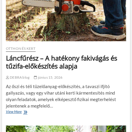
a
g
y
a
r
u
t
a
k
o
OTTHON ÉS KERT
n
Láncfűrész – A hatékony fakivágás és
:
m
tűzifa-előkészítés alapja
i
r
DEBRA blog
június 15, 2026
e
f
Az őszi és téli tüzelőanyag-előkészítés, a tavaszi ifjító
i
gallyazás, vagy egy vihar utáni kerti kármentesítés mind
g
olyan feladatok, amelyek elképesztő fizikai megterhelést
y
jelentenek a megfelelő…
e
l
View More
L
j
á
e
n
n
c