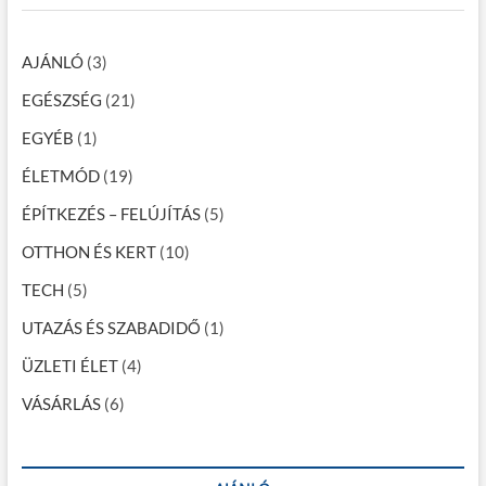
h
l
s
t
a
…
a
e
s
l
AJÁNLÓ
(3)
z
á
k
t
l
EGÉSZSÉG
(21)
i
k
l
k
o
EGYÉB
(1)
a
a
z
i
ÉLETMÓD
(19)
i
b
p
k
e
ÉPÍTKEZÉS – FELÚJÍTÁS
(5)
o
a
v
OTTHON ÉS KERT
(10)
z
a
t
TECH
(5)
á
k
o
UTAZÁS ÉS SZABADIDŐ
(1)
s
z
a
ÜZLETI ÉLET
á
(4)
s
VÁSÁRLÁS
(6)
–
m
i
é
r