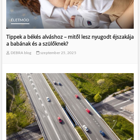
ÉLETMÓD
Fehérje és emésztés – hogyan előzzük meg a
puffadást és a kellemetlen tüneteket?
DEBRA blog
augusztus 14, 2025