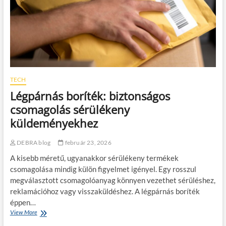
n
t
m
e
ú
r
l
á
i
p
k
i
a
á
f
s
o
l
TECH
g
e
Légpárnás boríték: biztonságos
a
h
k
e
csomagolás sérülékeny
á
t
küldeményekhez
l
ő
l
s
a
é
DEBRA blog
február 23, 2026
p
g
o
A kisebb méretű, ugyanakkor sérülékeny termékek
e
t
k
csomagolása mindig külön figyelmet igényel. Egy rosszul
á
a
megválasztott csomagolóanyag könnyen vezethet sérüléshez,
n
m
reklamációhoz vagy visszaküldéshez. A légpárnás boríték
?
i
éppen…
n
View More
L
d
é
e