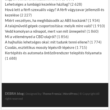
Lehetséges a lumbágó kezelése házilag?
(2 628)
Hová lett a férfi szexuális vágy? A férfi vágyzavar jellemzői és
kezelése
(2 227)
Miért veszélyes, ha meghibásodik az ABS kockánk?
(1 934)
A talajművelő gépek csoportosítása: melyik mire való?
(1 910)
Vedd komolyan a nőnapot, mert van mit ünnepelni!
(1 860)
Mi a véleményed a CBD olajról?
(1 856)
A hajhullás lehetséges okai: mit tudunk tenni ellene?
(1 774)
Csodás, esztétikus mosoly lépésről-lépésre
(1 715)
Kertépítés és automata öntözőrendszer telepítés folyamata
(1 688)
DEBRA blog
| Designed by:
Theme Freesia
|
WordPress
| © Copyright All
right reserved