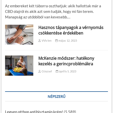
?
Az embereket két táborra oszthatjuk: akik hallottak már a
CBD olajról és akik azt sem tudják, hogy mi fán terem.
Manapság az utóbbiból van kevesebb.…
Hasznos tápanyagok a vérnyomás
csökkentése érdekében
VVivien
május 12, 2023
McKenzie módszer: hatékony
kezelés a gerincproblémákra
OJozsef
április 5, 2023
NÉPSZERŰ
Legyen otthon antihisztamin krém!
(5 589)